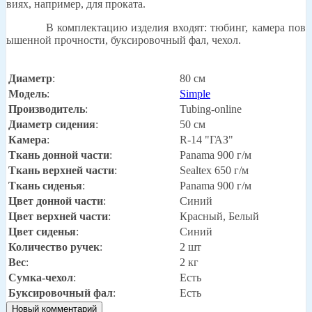
виях, например, для проката.
В комплектацию изделия входят: тюбинг, камера пов
ышенной прочности, буксировочный фал, чехол.
Диаметр
:
80 см
Модель
:
Simple
Производитель
:
Tubing-online
Диаметр сидения
:
50 см
Камера
:
R-14 "ГАЗ"
Ткань донной части
:
Panama 900 г/м
Ткань верхней части
:
Sealtex 650 г/м
Ткань сиденья
:
Panama 900 г/м
Цвет донной части
:
Синий
Цвет верхней части
:
Красный, Белый
Цвет сиденья
:
Синий
Количество ручек
:
2 шт
Вес
:
2 кг
Сумка-чехол
:
Есть
Буксировочный фал
:
Есть
Новый комментарий