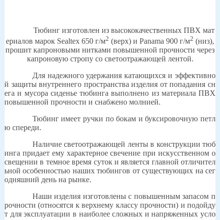
Тюбинг изготовлен из высококачественных ПВХ мат
2
2
ериалов марок
Sealtex
650 г/м
(верх) и
Panama
900 г/м
(низ),
прошит капроновыми нитками повышенной прочности через
капроновую стропу со светоотражающей лентой.
Для надежного удержания катающихся и эффективно
й защиты внутреннего пространства изделия от попадания сн
ега и мусора сиденье тюбинга выполнено из материала ПВХ
повышенной прочности и снабжено молнией.
Тюбинг имеет ручки по бокам и буксировочную петл
ю спереди.
Наличие светоотражающей ленты в конструкции тюб
инга придает ему характерное свечение при искусственном о
свещении в темное время суток и является главной отличител
ьной особенностью наших тюбингов от существующих на сег
одняшний день на рынке.
Наши изделия изготовлены с повышенным запасом п
рочности (относятся к верхнему классу прочности) и подойду
т для эксплуатации в наиболее сложных и напряженных усло